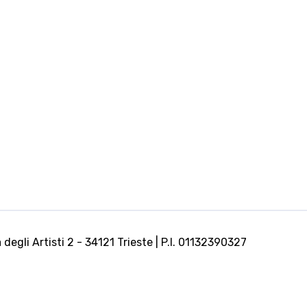
Magica PRAGA
 degli Artisti 2 - 34121 Trieste | P.I. 01132390327
-
Praga, Repubblica Ceca
Guarda sulla mappa