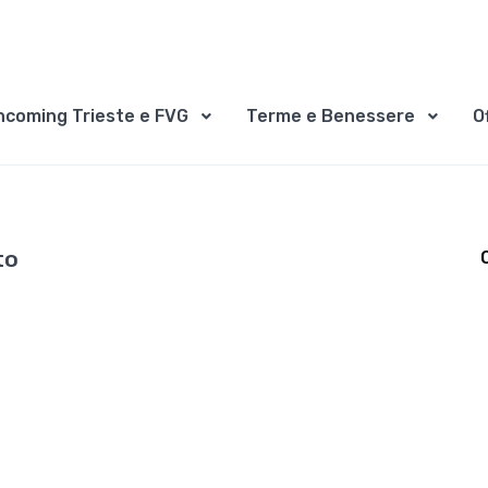
ncoming Trieste e FVG
Terme e Benessere
O
to