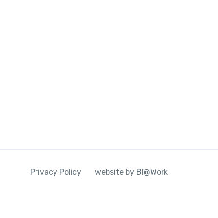
Settembre
,
Tour
,
Viaggi organizzati
690,00
€
Privacy Policy
website by BI@Work
Vedi Dettagli